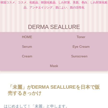
韓国コスメ、コスメ、化粧品、韓国化粧品、しわ対策、美肌、色白、しわ対策化粧
品、アンチエイジング、肌によい、肌の活性化
DERMA SEALLURE
HOME
Toner
Serum
Eye Cream
Cream
Sunscreen
Mask
「未麗」がDERMA SEALLUREを日本で販
売するきっかけ
はじめまして！「未麗」と申します。