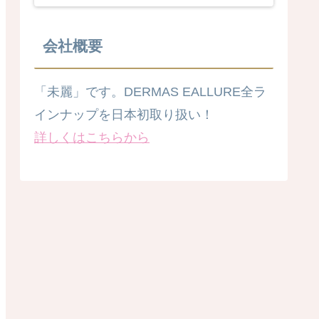
シリボヌクレチド）には、傷の
治癒を早め、老化を遅らせる
「組織再生物質」が含まれてい
て、非常に貴重な医薬品原料と
会社概要
して…
「未麗」です。DERMAS EALLURE全ラ
インナップを日本初取り扱い！
詳しくはこちらから